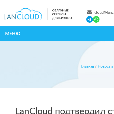
ОБЛАЧНЫЕ
cloud@lanc
СЕРВИСЫ
ДЛЯ БИЗНЕСА
МЕНЮ
Главная
/
Новости
LanCloud подтвердил ста