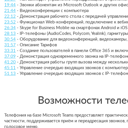
19:44
- Звонки абонентам из Microsoft Outlook и других оф
21:44
- Видеоконференции с компьютера
22:12
- Демонстрация рабочего стола с передачей управлени
23:52
- Функционал Web-конференций, подключение к вебин
26:34
- Skype for Business Moblie на смартфонах Android и iOS
28:13
- IP-телефоны (AudioCodes, Polycom, Yealink), гарнитуры 
30:54
- Оборудование для видеоконференций, видеокамеры, к
31:57
- Описание Тарифов
33:31
- Создание пользователей в панели Office 365 и вклю
37:09
- Демонстрация одновременного звонка на IP-телефо
41:20
- Демонстрация работы групп вызова между нескольк
45:11
- Управление очередью входящих звонков с компьютер
51:13
- Управление очередью входящих звонков с IP-телефон
Возможности телеф
Телефония на базе Microsoft Teams предоставляет практически
частности, поддерживается приём и переадресация звонков, 
голосовое меню.