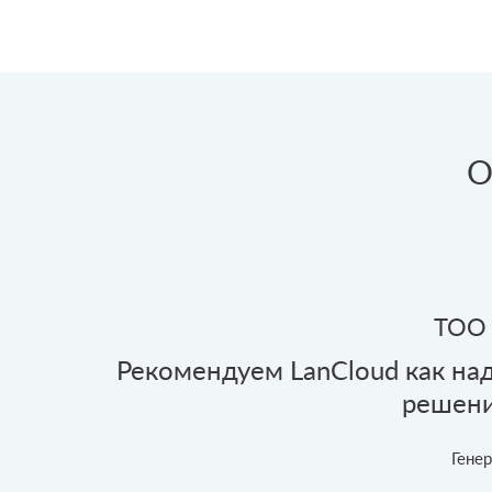
О
ТОО 
и бал
Рекомендуем LanCloud как на
oft
решени
Гене