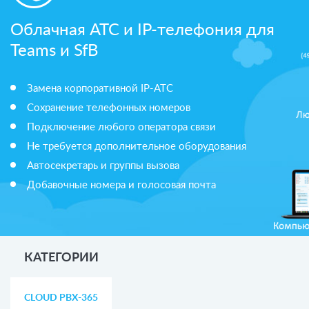
Облачная АТС и IP-телефония для
Teams и SfB
Замена корпоративной IP-АТС
Сохранение телефонных номеров
Подключение любого оператора связи
Не требуется дополнительное оборудования
Автосекретарь и группы вызова
Добавочные номера и голосовая почта
КАТЕГОРИИ
CLOUD PBX-365