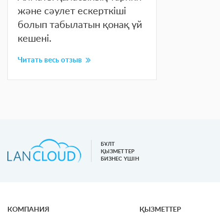
және сәулет ескерткіші
болып табылатын қонақ үй
кешені.
Читать весь отзыв
БҰЛТ
ҚЫЗМЕТТЕР
БИЗНЕС ҮШІН
КОМПАНИЯ
ҚЫЗМЕТТЕР