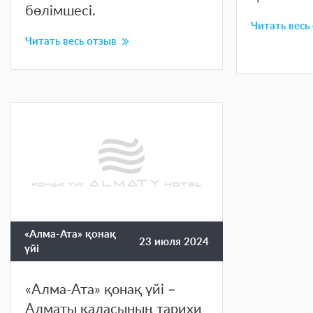
бөлімшесі.
Читать весь
Читать весь отзыв
«Алма-Ата» қонақ
23 июля 2024
үйі
«Алма-Ата» қонақ үйі –
Алматы қаласының тарихи