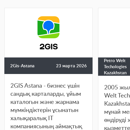
Petro Welt
2Gis-Astana
23 марта 2026
Techologies
Kazakhstan
2GIS Astana - бизнес үшін
2005 жыл
сандық карталарды, ұйым
Welt Tech
каталогын және жарнама
Kazakhst
мүмкіндіктерін ұсынатын
мұнай ме
халықаралық IT
өндіруді 
компаниясының аймақтық
қызметте