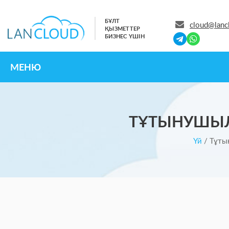
БҰЛТ
cloud@lanc
ҚЫЗМЕТТЕР
БИЗНЕС ҮШІН
МЕНЮ
ТҰТЫНУШЫЛ
Үй
/
Тұты