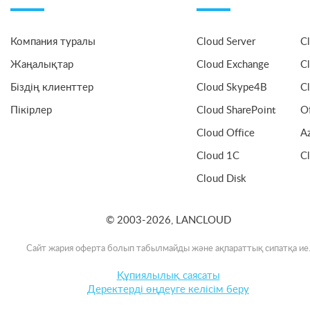
Компания туралы
Cloud Server
C
Жаңалықтар
Cloud Exchange
C
Біздің клиенттер
Cloud Skype4B
C
Пікірлер
Cloud SharePoint
O
Cloud Office
A
Cloud 1C
C
Cloud Disk
© 2003-2026, LANCLOUD
Сайт жария оферта болып табылмайды және ақпараттық сипатқа ие
Құпиялылық саясаты
Деректерді өңдеуге келісім беру