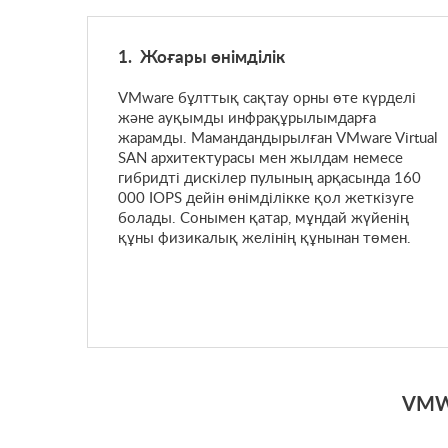
Жоғары өнімділік
VMware бұлттық сақтау орны өте күрделі
және ауқымды инфрақұрылымдарға
жарамды. Мамандандырылған VMware Virtual
SAN архитектурасы мен жылдам немесе
гибридті дискілер пулының арқасында 160
000 IOPS дейін өнімділікке қол жеткізуге
болады. Сонымен қатар, мұндай жүйенің
құны физикалық желінің құнынан төмен.
VMWA