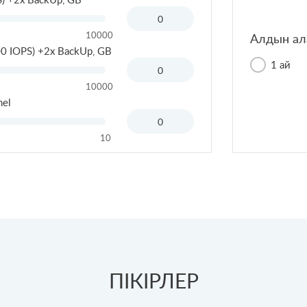
10000
Алдын ал
 IOPS) +2x BackUp, GB
1 ай
10000
nel
10
ПІКІРЛЕР