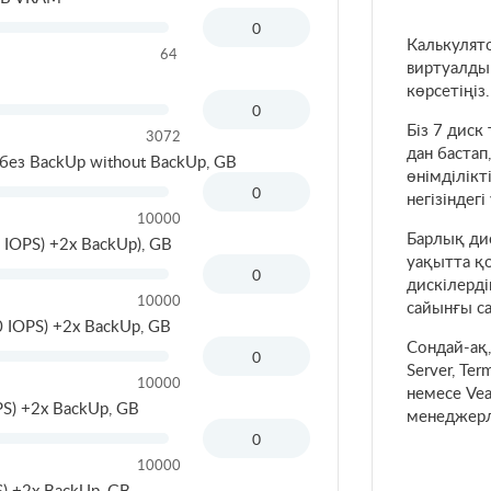
Калькулят
64
виртуалды 
көрсетіңіз.
Біз 7 диск
3072
дан баста
без BackUp without BackUp, GB
өнімділікт
негізіндег
10000
Барлық дис
OPS) +2x BackUp), GB
уақытта қо
дискілерді
10000
сайынғы са
IOPS) +2x BackUp, GB
Сондай-ақ,
Server, Ter
10000
немесе Vea
S) +2x BackUp, GB
менеджерл
10000
) +2x BackUp, GB