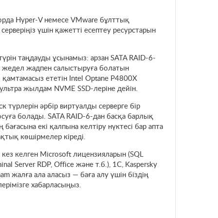
орда Hyper-V немесе VMware бұлттық
серверіңіз үшін қажетті есептеу ресурстарын
 түрін таңдауды ұсынамыз: арзан SATA RAID-6-
п, жедел жадпен салыстыруға болатын
і қамтамасыз ететін Intel Optane P4800X
і ультра жылдам NVME SSD-леріне дейін.
к түрлерін әрбір виртуалды серверге бір
суға болады. SATA RAID-6-дан басқа барлық
ң бағасына екі қалпына келтіру нүктесі бар апта
қтық көшірмелер кіреді.
 кез келген Microsoft лицензияларын (SQL
minal Server RDP, Office және т.б.), 1C, Kaspersky
am жалға ала аласыз — баға алу үшін біздің
ерімізге хабарласыңыз.