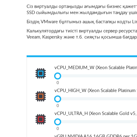
Сіз виртуалды ортаңызды ағымдағы бизнес қажетті
SSD сыйымдылығы мен жылдамдығын таңдау үшін
Біздің VMware бұлтымыз ашық бастапқы кодты Lin
Калькулятордағы тиісті виртуалды сервер ресурстары
Veeam, Kaspersky және т.б. сияқты қосымша бағда
vCPU_MEDIUM_W (Xeon Scalable Platin
0
vCPU_HIGH_W (Xeon Scalable Platinum 
0
vCPU_ULTRA_H (Xeon Scalable Gold v5,
0
vGPU NVIDIA A16 16GB GDDR6 per 1