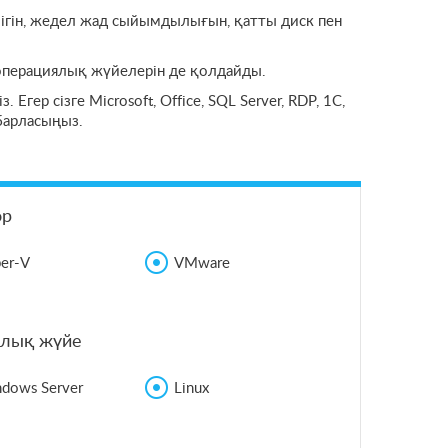
лігін, жедел жад сыйымдылығын, қатты диск пен
 операциялық жүйелерін де қолдайды.
гер сізге Microsoft, Office, SQL Server, RDP, 1C,
барласыңыз.
ор
er-V
VMware
лық жүйе
dows Server
Linux