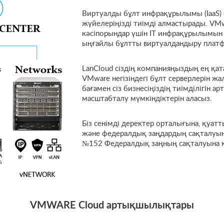
Виртуалды бұлт инфрақұрылымы (IaaS) с
жүйелеріңізді тиімді алмастырады. VMwa
кәсіпорындар үшін IT инфрақұрылымын 
ыңғайлы бұлтты виртуалдандыру плат
LanCloud сіздің компанияңыздың ең қат
VMware негізіндегі бұлт серверлерін жа
бағамен сіз бизнесіңіздің тиімділігін 
масштабталу мүмкіндіктерін аласыз.
Біз сенімді деректер орталығына, қуат
және федералдық заңдардың сақталуына
№152 Федералдық заңның сақталуына ке
VMWARE Cloud артықшылықтары