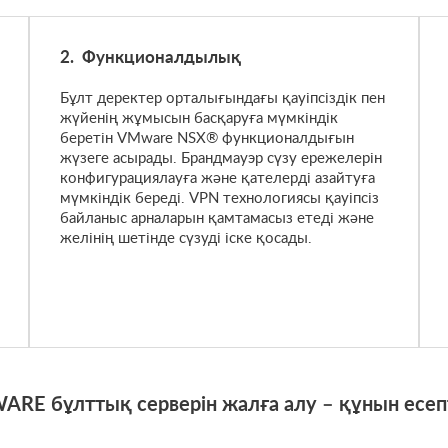
Функционалдылық
Бұлт деректер орталығындағы қауіпсіздік пен
жүйенің жұмысын басқаруға мүмкіндік
беретін VMware NSX® функционалдығын
жүзеге асырады. Брандмауэр сүзу ережелерін
конфигурациялауға және қателерді азайтуға
мүмкіндік береді. VPN технологиясы қауіпсіз
байланыс арналарын қамтамасыз етеді және
желінің шетінде сүзуді іске қосады.
RE бұлттық серверін жалға алу – құнын есеп