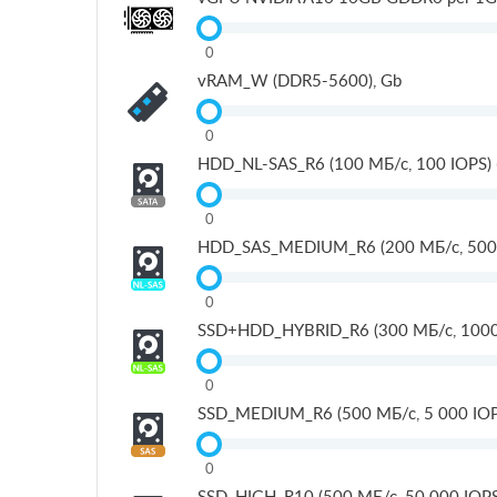
0
vRAM_W (DDR5-5600), Gb
0
HDD_NL-SAS_R6 (100 МБ/с, 100 IOPS) 
0
HDD_SAS_MEDIUM_R6 (200 MБ/с, 500 I
0
SSD+HDD_HYBRID_R6 (300 MБ/с, 1000 
0
SSD_MEDIUM_R6 (500 МБ/с, 5 000 IOP
0
SSD_HIGH_R10 (500 МБ/с, 50 000 IOPS