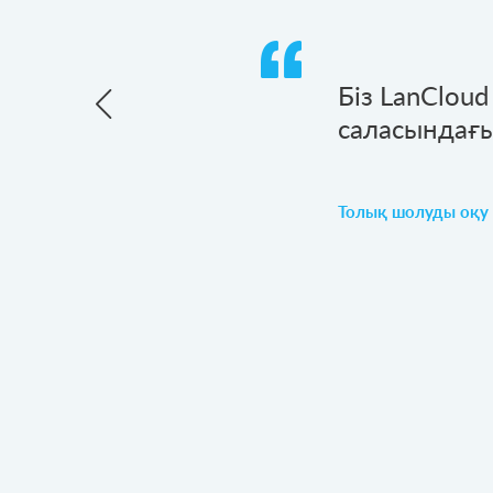
лдау негізінде біз
Біз LanClou
індегі корпоративтік
саласындағы
Бас директор
Толық шолуды оқу
Бас директор