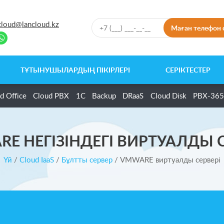
cloud@lancloud.kz
Маған телефон 
ТҰТЫНУШЫЛАРДЫҢ ПІКІРЛЕРІ
СЕРІКТЕСТЕР
d Office
Cloud PBX
1C
Backup
DRaaS
Cloud Disk
PBX-365
E НЕГІЗІНДЕГІ ВИРТУАЛДЫ 
Үй
/
Cloud IaaS
/
Бұлтты сервер
/
VMWARE виртуалды сервері