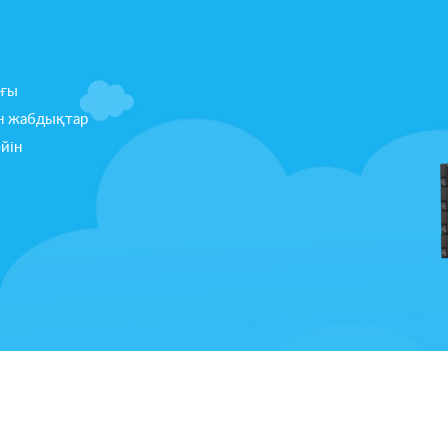
ығы
н жабдықтар
ейін