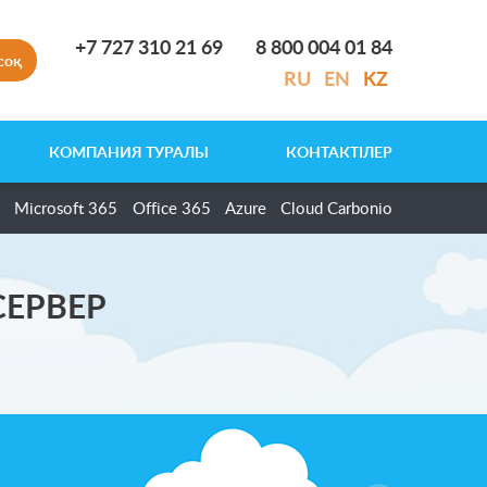
+7 727 310 21 69
8 800 004 01 84
соқ
RU
EN
KZ
КОМПАНИЯ ТУРАЛЫ
КОНТАКТІЛЕР
Microsoft 365
Office 365
Azure
Cloud Carbonio
СЕРВЕР