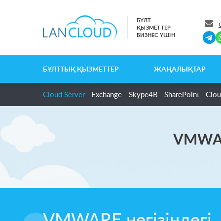
БҰЛТ
ҚЫЗМЕТТЕР
БИЗНЕС ҮШІН
БҰЛТТЫҚ ҚЫЗМЕТТЕР
ЖАҢАЛЫҚТАР
Cloud Server
Exchange
Skype4B
SharePoint
Clou
VMWAR
VMWARE негізіндегі