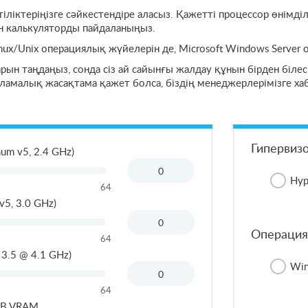
ліктеріңізге сәйкестендіре аласыз. Қажетті процессор өнімді
 калькуляторды пайдаланыңыз.
ux/Unix операциялық жүйелерін де, Microsoft Windows Server
н таңдаңыз, сонда сіз ай сайынғы жалдау құнын бірден білесіз. Е
рламалық жасақтама қажет болса, біздің менеджерлерімізге ха
Гипервиз
um v5, 2.4 GHz)
Hyp
64
v5, 3.0 GHz)
Операция
64
 3.5 @ 4.1 GHz)
Win
64
GB VRAM