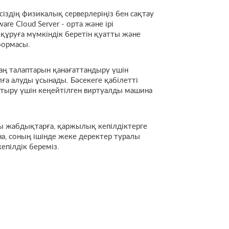
іздің физикалық серверлеріңіз бен сақтау
re Cloud Server - орта және ірі
құруға мүмкіндік беретін қуатты және
формасы.
аң талаптарын қанағаттандыру үшін
лға алуды ұсынады. Бәсекеге қабілетті
арттыру үшін кеңейтілген виртуалды машина
ты жабдықтарға, қаржылық кепілдіктерге
, соның ішінде жеке деректер туралы
пілдік береміз.