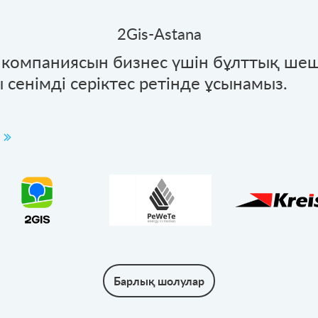
2Gis-Astana
d компаниясын бизнес үшін бұлттық ше
 сенімді серіктес ретінде ұсынамыз.
Барлық шолулар