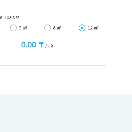
а төлем
3 ай
6 ай
12 ай
0.00
/ ай