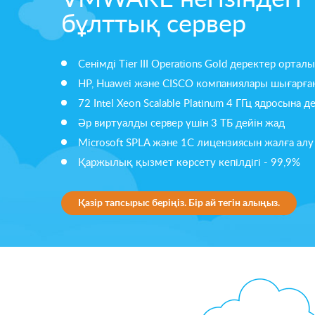
бұлттық сервер
Сенімді Tier III Operations Gold деректер ортал
HP, Huawei және CISCO компаниялары шығарға
72 Intel Xeon Scalable Platinum 4 ГГц ядросына д
Әр виртуалды сервер үшін 3 ТБ дейін жад
Microsoft SPLA және 1C лицензиясын жалға алу
Қаржылық қызмет көрсету кепілдігі - 99,9%
Қазір тапсырыс беріңіз. Бір ай тегін алыңыз.