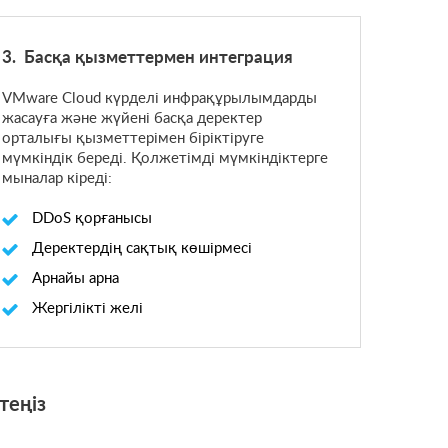
Басқа қызметтермен интеграция
VMware Cloud күрделі инфрақұрылымдарды
жасауға және жүйені басқа деректер
орталығы қызметтерімен біріктіруге
мүмкіндік береді. Қолжетімді мүмкіндіктерге
мыналар кіреді:
DDoS қорғанысы
Деректердің сақтық көшірмесі
Арнайы арна
Жергілікті желі
теңіз