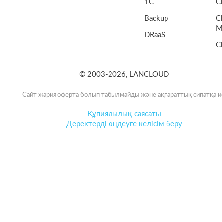
1C
C
Backup
C
M
DRaaS
C
© 2003-2026, LANCLOUD
Сайт жария оферта болып табылмайды және ақпараттық сипатқа и
Құпиялылық саясаты
Деректерді өңдеуге келісім беру