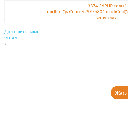
3374.36
PHP коды
"
onclick="yaCounter29976804.reachGoal('cl
сатып алу
Дополнительные
опции
↓
Жазы