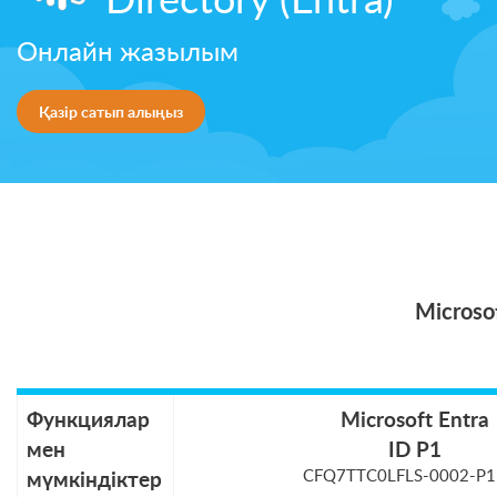
Онлайн жазылым
Қазір сатып алыңыз
Microso
Функциялар
Microsoft Entra
мен
ID P1
мүмкіндіктер
CFQ7TTC0LFLS-0002-P