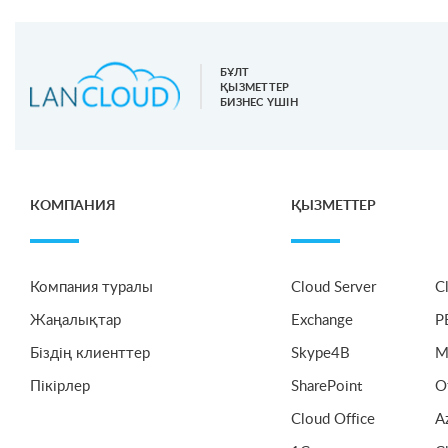
БҰЛТ
ҚЫЗМЕТТЕР
БИЗНЕС ҮШІН
КОМПАНИЯ
ҚЫЗМЕТТЕР
Компания туралы
Cloud Server
C
Жаңалықтар
Exchange
P
Біздің клиенттер
Skype4B
M
Пікірлер
SharePoint
O
Cloud Office
A