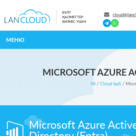
БҰЛТ
cloud@lanc
ҚЫЗМЕТТЕР
БИЗНЕС ҮШІН
МЕНЮ
MICROSOFT AZURE AC
Үй
/
Cloud IaaS
/
Micro
Microsoft Azure Activ
Directory (Entra)