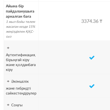
Айына бір
пайдаланушыға
арналған баға
3374
.
36
₸
1 жыл бойы төлем
жасаған кезде 15%
жеңілдікпен ҚҚС-
сыз
+
Аутентификация,
бірыңғай кіру
және қолданбаға
кіру
+
Әкімшілік
және гибридті
сәйкестендірулер
+
Соңғы