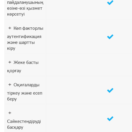
пайдаланушының
өзіне-өзі қызмет
көрсетуі
+
Көп факторлы
аутентификация
және шартты
кіру
+
Жеке басты
қорғау
+
Оқиғаларды
тіркеу және есеп
беру
+
Сәйкестендіруді
басқару