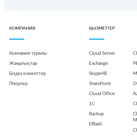
КОМПАНИЯ
ҚЫЗМЕТТЕР
Компания туралы
Cloud Server
C
Жаңалықтар
Exchange
P
Біздің клиенттер
Skype4B
M
Пікірлер
SharePoint
O
Cloud Office
A
1C
C
Backup
C
M
DRaaS
C