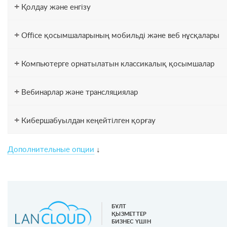
+
Қолдау және енгізу
+
Office қосымшаларының мобильді және веб нұсқалары
+
Компьютерге орнатылатын классикалық қосымшалар
+
Вебинарлар және трансляциялар
+
Кибершабуылдан кеңейтілген қорғау
Дополнительные опции
↓
БҰЛТ
ҚЫЗМЕТТЕР
БИЗНЕС ҮШІН