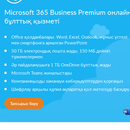
Microsoft 365 Business Premium онлай
бұлттық қызметі
Office қолданбалары: Word, Excel, Outlook, жұмыс үстелі
мен смартфонға арналған PowerPoint
50 ГБ электрондық пошта жады, 150 МБ дейінгі
тіркемелермен.
Әр пайдаланушыға 1 ТБ OneDrive бұлттық жады
Microsoft Teams жиналыстары
Компанияңызды заманауи киберқауіптерден қорғаңыз
Шифрлау арқылы құпия ақпаратқа қол жеткізуді басқару
Тапсырыс беру