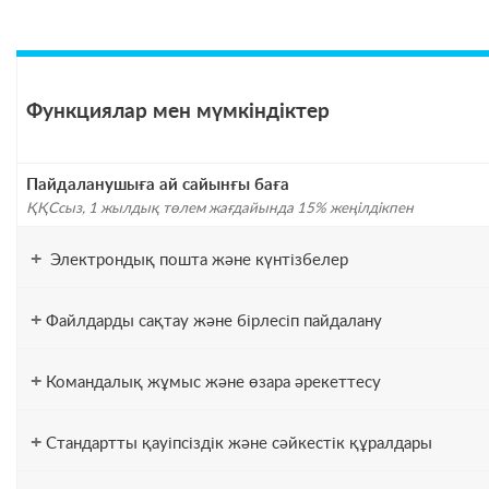
Функциялар мен мүмкіндіктер
Пайдаланушыға ай сайынғы баға
ҚҚСсыз, 1 жылдық төлем жағдайында 15% жеңілдікпен
+
Электрондық пошта және күнтізбелер
+
Файлдарды сақтау және бірлесіп пайдалану
+
Командалық жұмыс және өзара әрекеттесу
+
Стандартты қауіпсіздік және сәйкестік құралдары