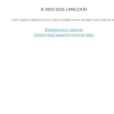
© 2003-2026, LANCLOUD
Сайт жария оферта болып табылмайды және ақпараттық сипатқа и
Құпиялылық саясаты
Деректерді өңдеуге келісім беру