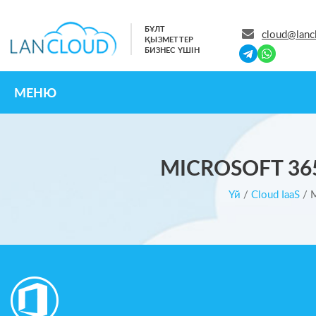
БҰЛТ
cloud@lanc
ҚЫЗМЕТТЕР
БИЗНЕС ҮШІН
МЕНЮ
MICROSOFT 36
Үй
/
Cloud IaaS
/
M