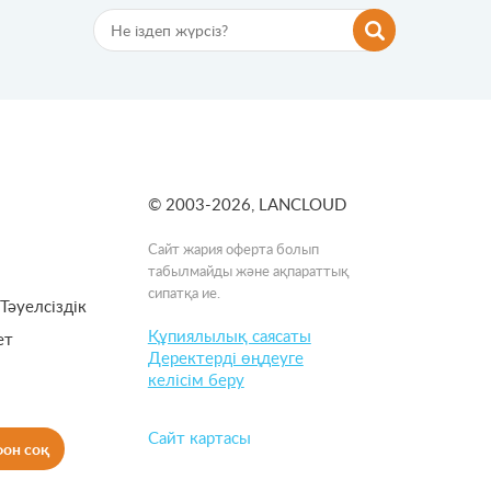
© 2003-2026, LANCLOUD
Сайт жария оферта болып
табылмайды және ақпараттық
сипатқа ие.
Тәуелсіздік
Құпиялылық саясаты
нет
Деректерді өңдеуге
келісім беру
Сайт картасы
фон соқ