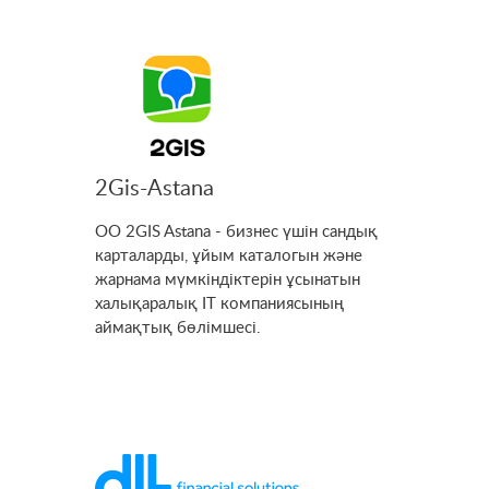
2Gis-Astana
OO 2GIS Astana - бизнес үшін сандық
карталарды, ұйым каталогын және
жарнама мүмкіндіктерін ұсынатын
халықаралық IT компаниясының
аймақтық бөлімшесі.