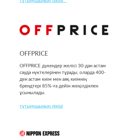
тұтынушының пікірі...
OFFPRICE
OFFPRICE дүкендер желісі 30-дан астам
сауда нүктелерінен тұрады, оларда 400-
ден астам киім мен аяқ киімнің
брендтері 85%-ға дейін жеңілдікпен
ұсынылады.
тұтынушының пікірі