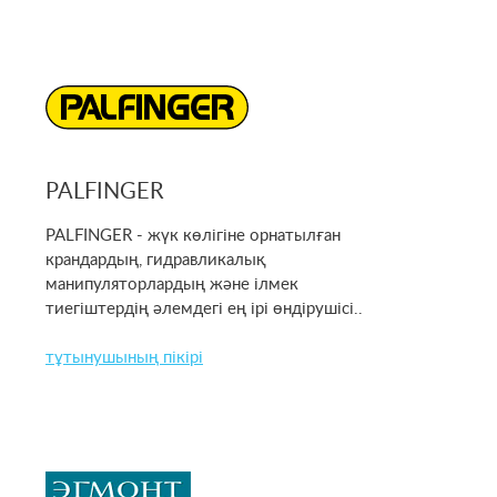
PALFINGER
PALFINGER - жүк көлігіне орнатылған
крандардың, гидравликалық
манипуляторлардың және ілмек
тиегіштердің әлемдегі ең ірі өндірушісі..
тұтынушының пікірі