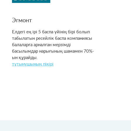
Эгмонт
Елдегі ең ірі 5 баспа үйінің бірі болып
табылатын ресейлік баспа компаниясы
балаларға арналған мерзімді
басылымдар нарығының шамамен 70%-
ын құрайды.
тұтынушының пікірі