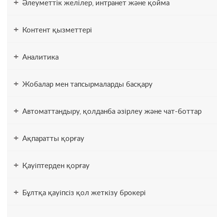
+
Әлеуметтік желілер, интранет және қойма
+
Контент қызметтері
+
Аналитика
+
Жобалар мен тапсырмаларды басқару
+
Автоматтандыру, қолданба әзірлеу және чат-боттар
+
Ақпаратты қорғау
+
Қауіптерден қорғау
+
Бұлтқа қауіпсіз қол жеткізу брокері