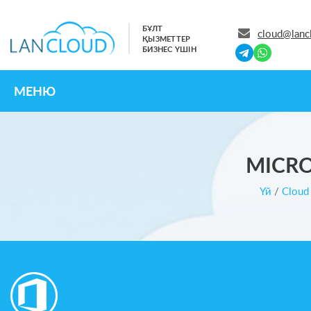
БҰЛТ
cloud@lanc
ҚЫЗМЕТТЕР
БИЗНЕС ҮШІН
МЕНЮ
MICRO
Үй
/
Cloud 