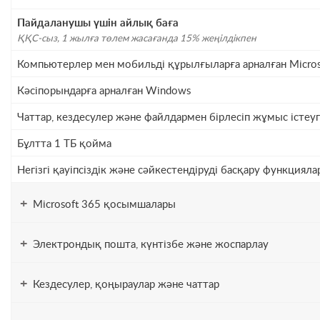
Пайдаланушы үшін айлық баға
ҚҚС-сыз, 1 жылға төлем жасағанда 15% жеңілдікпен
Компьютерлер мен мобильді құрылғыларға арналған Micro
Кәсіпорындарға арналған Windows
Чаттар, кездесулер және файлдармен бірлесіп жұмыс істеуг
Бұлтта 1 ТБ қойма
Негізгі қауіпсіздік және сәйкестендіруді басқару функциял
+
Microsoft 365 қосымшалары
+
Электрондық пошта, күнтізбе және жоспарлау
+
Кездесулер, қоңыраулар және чаттар