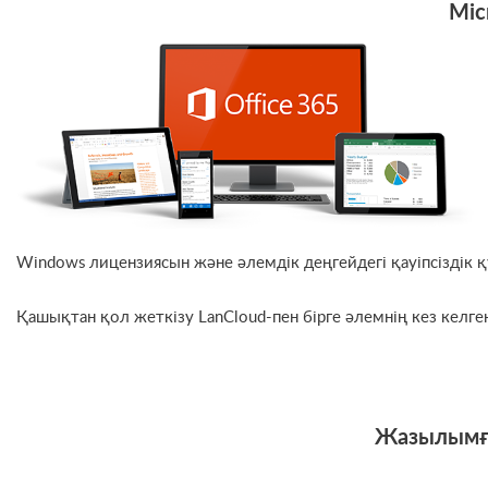
Mic
Windows лицензиясын және әлемдік деңгейдегі қауіпсіздік 
Қашықтан қол жеткізу LanCloud-пен бірге әлемнің кез келген
Жазылымға