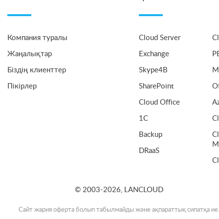
Компания туралы
Cloud Server
C
Жаңалықтар
Exchange
P
Біздің клиенттер
Skype4B
M
Пікірлер
SharePoint
O
Cloud Office
A
1C
C
Backup
Cl
M
DRaaS
C
© 2003-2026, LANCLOUD
Сайт жария оферта болып табылмайды және ақпараттық сипатқа ие