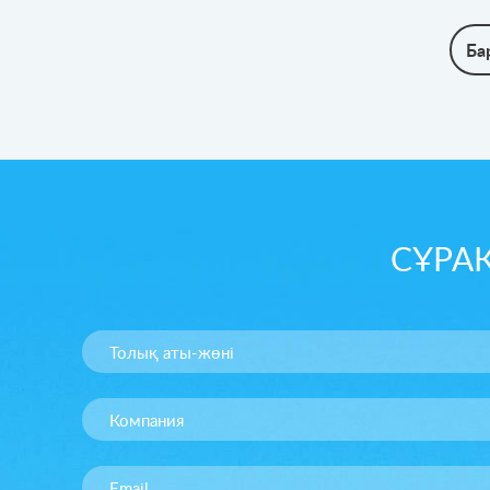
Ба
СҰРА