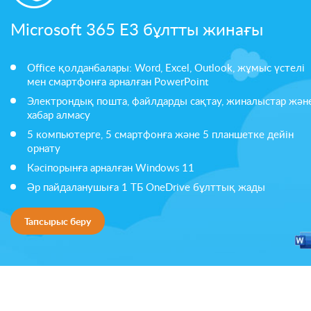
Microsoft 365 E3 бұлтты жинағы
Office қолданбалары: Word, Excel, Outlook, жұмыс үстелі
мен смартфонға арналған PowerPoint
Электрондық пошта, файлдарды сақтау, жиналыстар жән
хабар алмасу
5 компьютерге, 5 смартфонға және 5 планшетке дейін
орнату
Кәсіпорынға арналған Windows 11
Әр пайдаланушыға 1 ТБ OneDrive бұлттық жады
Тапсырыс беру