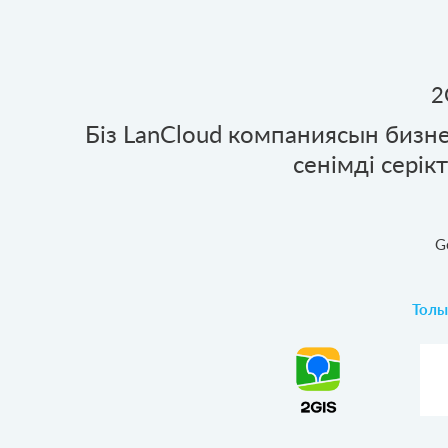
2
з
Біз LanCloud компаниясын бизн
ік
сенімді серік
G
Толы