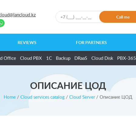
cloud@lancloud.kz
Call me
REVIEWS
FOR PARTNERS
d Office
Cloud PBX
1C
Backup
DRaaS
Cloud Disk
PBX-365
ОПИСАНИЕ ЦОД
Home
/
Cloud services catalog
/
Cloud Server
/
Описание ЦОД