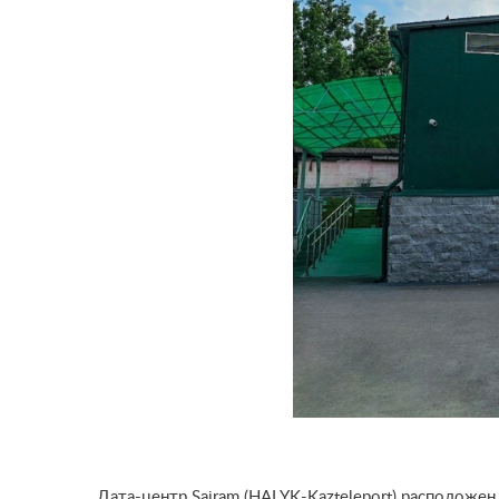
Дата-центр Sairam (HALYK-Kazteleport) расположен 