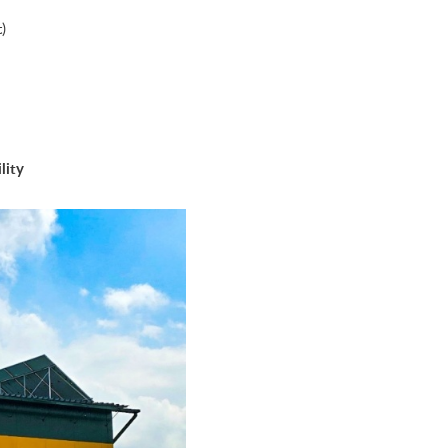
)
lity